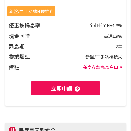
置業預算
新盤/二手私樓H按推介
供款年期計算
優惠按揭息率
全期低至H+1.3%
現金回贈
高達1.9%
工商舖按揭計算
罰息期
2年
物業類型
印花稅計算
新盤/二手私樓按揭
備註
-兼享存款高息户口
免費物業估價
立即申請
下載中心
按揭全面睇
新聞/研究
H
居屋高回贈推介