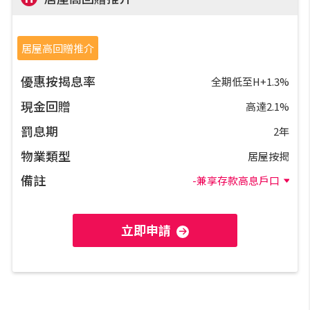
公司動態
居屋高回贈推介
按市新聞
優惠按揭息率
全期低至H+1.3%
現金回贈
高達2.1%
統計數據庫
罰息期
2年
按揭快趣智識
物業類型
居屋按揭
備註
-兼享存款高息戶口
按揭智庫
立即申請
樓按專欄
按揭百科