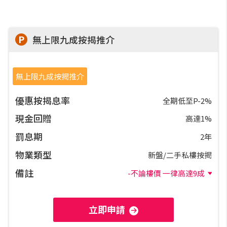
網上申請按揭轉介
P
無上限九成按揭推介
條款及細則
私隱政策
無上限九成按揭推介
優惠按揭息率
全期低至P-2%
简
現金回贈
高達1%
罰息期
2年
本網頁所提供資料僅作參考用途。
若因錯漏而引致任何不便或損失，中原按揭概不負責。
物業類型
新盤/二手私樓按揭
本網站採用無障礙網頁設計，如有任何問題，可查詢：
備註
2889 2886 / cmb@mail.centanet.com
-不論樓價 一律高達9成
中原地產
|
網上搵樓
|
中原工商舖
立即申請
© 2026 中原按揭經紀有限公司 Centaline Mortgage Broker Limited 版權所有
條款及細則
|
私隱政策聲明