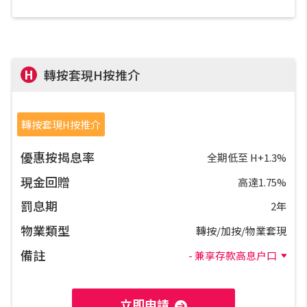
H
轉按套現H按推介
轉按套現H按推介
優惠按揭息率
全期低至 H+1.3%
現金回贈
高達1.75%
罰息期
2年
物業類型
轉按/加按/物業套現
備註
- 兼享存款高息户口
立即申請