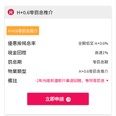
實時銀行資訊
H
H+0.6零罰息推介
裝修·保險優惠
H+0.6零罰息推介
免費裝修轉介服務
優惠按揭息率
全期低至 H+0.6%
裝修設計專欄
現金回贈
高達1%
罰息期
零罰息期
火險、家居、寵物保險
物業類型
H+0.6零罰息推介
保險資訊專欄
備註
-2年內提前還款只需退回贈，等同零罰息
聯絡我們
立即申請
聯絡方法