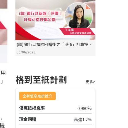
(續) 銀行以扣除回贈後之「淨價」計算按揭
金額
05/06/2023
是用
格到至抵計劃
價」
更多>
全新低息定按推介
%
優惠按揭息率
0.980
額，
現金回贈
高達1.2%
提