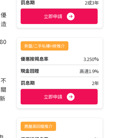
罰息期
2或3年
」
或優
立即申請
可造
80
新盤/二手私樓H按推介
%
優惠按揭息率
3.250
現金回贈
高達1.9%
帶不
罰息期
2年
有關
立即申請
新
居屋高回贈推介
申