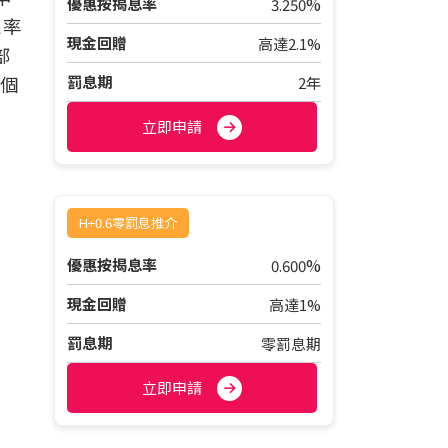
%
優惠按揭息率
3.250
息率
現金回贈
高達2.1%
部
況個
罰息期
2年
立即申請
H+0.6零罰息推介
%
優惠按揭息率
0.600
現金回贈
高達1%
罰息期
零罰息期
立即申請