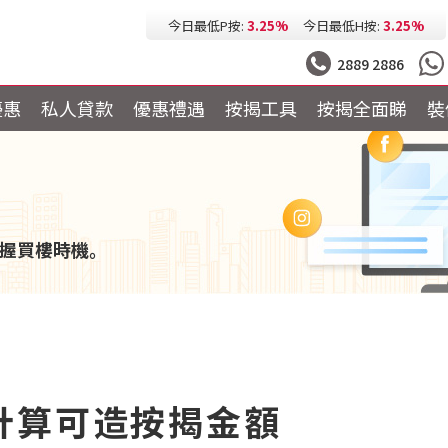
今日最低按息:
2.73%
一個月HIBOR:
2.63%
今日最低P按:
3.25%
今日最低H按:
3.25%
2889 2886
優惠
私人貸款
優惠禮遇
按揭工具
按揭全面睇
裝
握買樓時機。
計算可造按揭金額