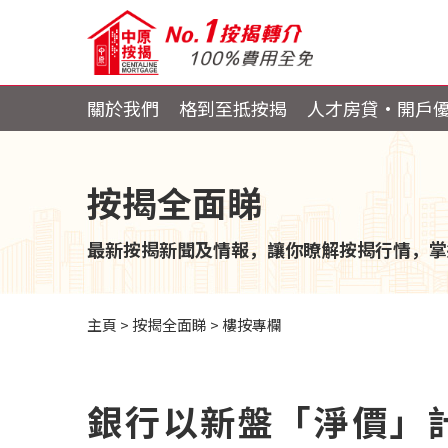
關於我們
格到至抵按揭
人才房貸・開戶
按揭全面睇
最新按揭新聞及情報，讓你瞭解按揭行情，掌
主頁
>
按揭全面睇
>
樓按專欄
銀行以新盤「淨價」