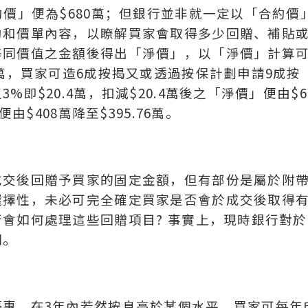
約價」便為$680萬；但銀行並非就一定以「合約價
約和價單內容，以瞭解買家會取得多少回贈、補貼
等同價值之金額後得出「淨價」，以「淨價」計算
0萬，買家可造6成按揭又或透過按保計劃申請9成按
即$20.4萬，扣減$20.4萬後之「淨價」便由$6
由$408萬降至$395.76萬。
成交後回贈予買家的固定金額，但有部份是屬於附
選擇性，未必可完全確定買家是否會於成交後取得
會如何處理這些回贈項目? 事實上，現時銀行對於
同。
優惠，在3年內若然按息高於某個水平，買家可每年